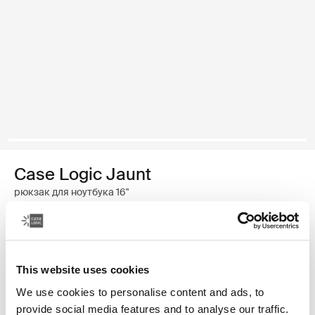
Case Logic Jaunt
рюкзак для ноутбука 16"
Цвет
Case Logic Jaunt Backpack 16" Чёрный
Case Logic Jaunt Backpack 16" Глубокий бордовый
Case Logic Jaunt Backpack 16" небесно-голубой
Case Logic Jaunt Backpack 16" Dark Teal (selected)
Case Logic Jaunt Backpack 16" Dim Gold
This website uses cookies
We use cookies to personalise content and ads, to
provide social media features and to analyse our traffic.