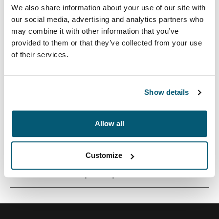
We also share information about your use of our site with
our social media, advertising and analytics partners who
may combine it with other information that you’ve
provided to them or that they’ve collected from your use
Идеальный выбор для городских поездок:
of their services.
позволяет эффективно упаковывать электронику и
принадлежности, которые необходимы каждый
день.
Show details
Allow all
Все характеристики
Toggle features
Customize
Технические характеристики
Toggle techspec