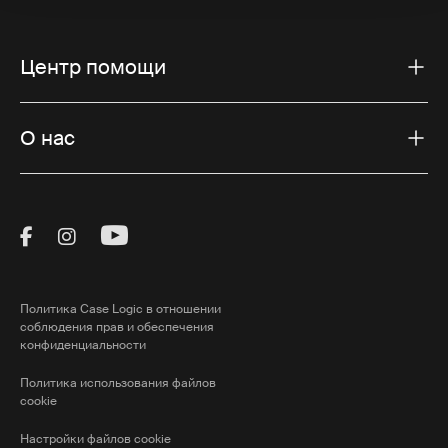
Центр помощи
О нас
Visit Thule on Facebook (external link)
Visit Thule on Instagram (external link)
Visit Thule on Youtube (external lin
Политика Case Logic в отношении
соблюдения прав и обеспечения
конфиденциальности
Политика использования файлов
cookie
Настройки файлов cookie