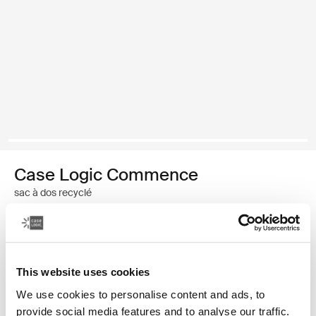
Case Logic Commence
sac à dos recyclé
44,99 €
Couleur
This website uses cookies
We use cookies to personalise content and ads, to
Case Logic Commence Recycled Backpack Vert hawthorne
Case Logic Commence Recycled Backpack Sugared Peach
Case Logic Commence Recycled Backpack Boulder Beige
Case Logic Commence Recycled Backpack Glowing B
Case Logic Commence Recycled Backpack Navy 
Case Logic Commence Recycled Backpack Is
Case Logic Commence Recycled Backpac
Case Logic Commence Recycled Bac
provide social media features and to analyse our traffic.