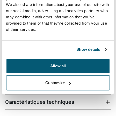
We also share information about your use of our site with
our social media, advertising and analytics partners who
may combine it with other information that you’ve
provided to them or that they’ve collected from your use
of their services.
Fabriqué à partir de matériaux recyclés et avec des
fonctionnalités prêtes pour le campus, ce sac de 24 L
permet d'avoir à portée de main un portable, une
Show details
tablette et tout le matériel scolaire.
Allow all
Customize
Toutes les caractéristiques
Toggle features
Caractéristiques techniques
Toggle techspec