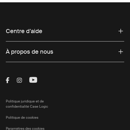
Centre d’aide
À propos de nous
Visit Thule on Facebook (external link)
Visit Thule on Instagram (external link)
Visit Thule on Youtube (external lin
Politique juridique et de
confidentialité Case Logic
Politique de cookies
Paramètres des cookies