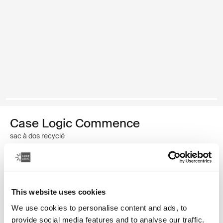
Case Logic Commence
sac à dos recyclé
44,99 €
Couleur
This website uses cookies
We use cookies to personalise content and ads, to
Case Logic Commence Recycled Backpack Vert hawthorne
Case Logic Commence Recycled Backpack Sugared Peach
Case Logic Commence Recycled Backpack Boulder Beige
Case Logic Commence Recycled Backpack Glowing Blu
Case Logic Commence Recycled Backpack Navy 
Case Logic Commence Recycled Backpack Is
Case Logic Commence Recycled Backp
Case Logic Commence Recycled Bac
provide social media features and to analyse our traffic.