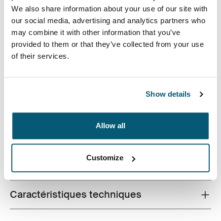
We also share information about your use of our site with
our social media, advertising and analytics partners who
may combine it with other information that you’ve
provided to them or that they’ve collected from your use
of their services.
Fabriqué à partir de matériaux recyclés et avec des
fonctionnalités prêtes pour le campus, ce sac de 24 L
permet d'avoir à portée de main un portable, une
Show details
tablette et tout le matériel scolaire.
Allow all
Customize
Toutes les caractéristiques
Toggle features
Caractéristiques techniques
Toggle techspec