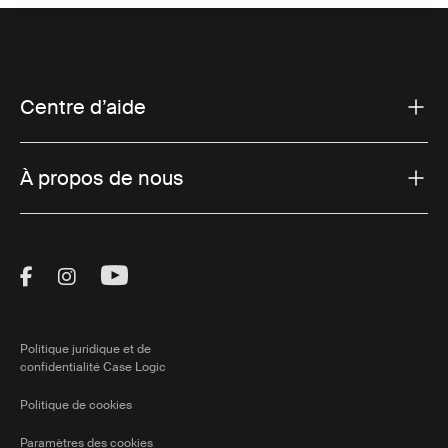
Centre d’aide
À propos de nous
Visit Thule on Facebook (external link)
Visit Thule on Instagram (external link)
Visit Thule on Youtube (external lin
Politique juridique et de
confidentialité Case Logic
Politique de cookies
Paramètres des cookies