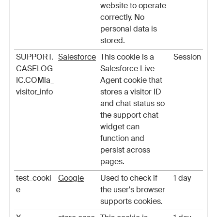
website to operate
correctly. No
personal data is
stored.
SUPPORT.
Salesforce
This cookie is a
Session
CASELOG
Salesforce Live
IC.COMla_
Agent cookie that
visitor_info
stores a visitor ID
and chat status so
the support chat
widget can
function and
persist across
pages.
test_cooki
Google
Used to check if
1 day
e
the user's browser
supports cookies.