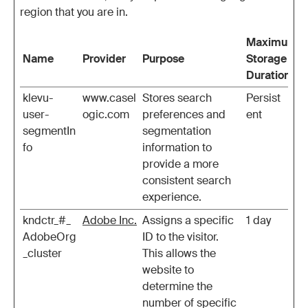
region that you are in.
Maximum
Name
Provider
Purpose
Storage
Duration
klevu-
www.casel
Stores search
Persist
user-
ogic.com
preferences and
ent
segmentIn
segmentation
fo
information to
provide a more
consistent search
experience.
kndctr_#_
Adobe Inc.
Assigns a specific
1 day
AdobeOrg
ID to the visitor.
_cluster
This allows the
website to
determine the
number of specific