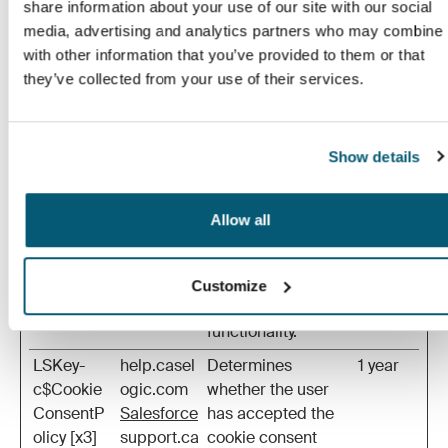
share information about your use of our site with our social
klevu-
www.casel
This cookie is used
Persist
media, advertising and analytics partners who may combine i
kmc-data-
ogic.com
by Klevu to
ent
with other information that you’ve provided to them or that
ts
manage store
they’ve collected from your use of their services.
setup and
configuration data.
It ensures that the
Show details
preferences set in
the Klevu Merchant
Center (KMC) are
Allow all
accurately
reflected in the
store's
Customize
configuration and
functionality.
LSKey-
help.casel
Determines
1 year
c$Cookie
ogic.com
whether the user
ConsentP
Salesforce
has accepted the
olicy [x3]
support.ca
cookie consent