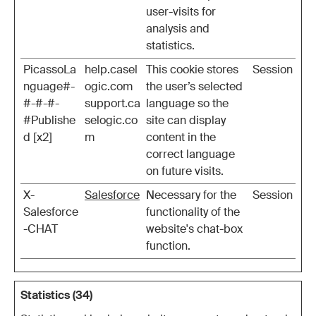
user-visits for
analysis and
statistics.
PicassoLa
help.casel
This cookie stores
Session
nguage#-
ogic.com
the user’s selected
#-#-#-
support.ca
language so the
#Publishe
selogic.co
site can display
d [x2]
m
content in the
correct language
on future visits.
X-
Salesforce
Necessary for the
Session
Salesforce
functionality of the
-CHAT
website's chat-box
function.
Statistics (34)