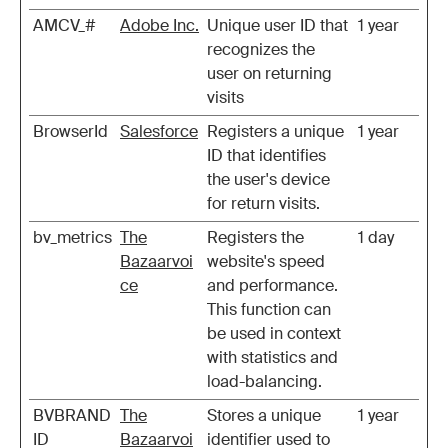
AMCV_#
Adobe Inc.
Unique user ID that
1 year
recognizes the
user on returning
visits
BrowserId
Salesforce
Registers a unique
1 year
ID that identifies
the user's device
for return visits.
bv_metrics
The
Registers the
1 day
Bazaarvoi
website's speed
ce
and performance.
This function can
be used in context
with statistics and
load-balancing.
BVBRAND
The
Stores a unique
1 year
ID
Bazaarvoi
identifier used to