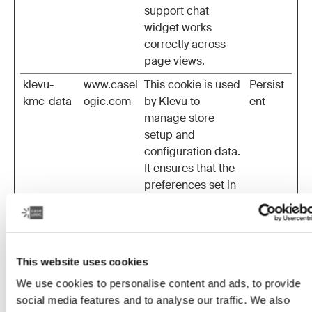
support chat
widget works
correctly across
page views.
klevu-
www.casel
This cookie is used
Persist
kmc-data
ogic.com
by Klevu to
ent
manage store
setup and
configuration data.
It ensures that the
preferences set in
the Klevu Merchant
Center (KMC) are
accurately
reflected in the
This website uses cookies
store's
We use cookies to personalise content and ads, to provide
configuration and
social media features and to analyse our traffic. We also
functionality.