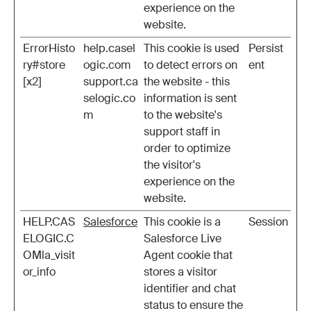
experience on the
website.
ErrorHisto
help.casel
This cookie is used
Persist
ry#store
ogic.com
to detect errors on
ent
[x2]
support.ca
the website - this
selogic.co
information is sent
m
to the website's
support staff in
order to optimize
the visitor's
experience on the
website.
HELP.CAS
Salesforce
This cookie is a
Session
ELOGIC.C
Salesforce Live
OMla_visit
Agent cookie that
or_info
stores a visitor
identifier and chat
status to ensure the