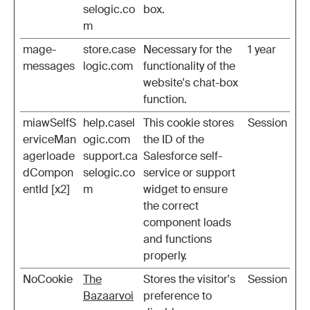
selogic.co
box.
m
mage-
store.case
Necessary for the
1 year
messages
logic.com
functionality of the
website's chat-box
function.
miawSelfS
help.casel
This cookie stores
Session
erviceMan
ogic.com
the ID of the
agerloade
support.ca
Salesforce self-
dCompon
selogic.co
service or support
entId [x2]
m
widget to ensure
the correct
component loads
and functions
properly.
NoCookie
The
Stores the visitor's
Session
Bazaarvoi
preference to