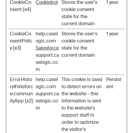
CookieCo
Cookiebot
Stores the user's
1 year
nsent [x4]
cookie consent
state for the
current domain
CookieCo
help.casel
Stores the user's
1 year
nsentPolic
ogic.com
cookie consent
y [x3]
Salesforce
state for the
support.ca
current domain
selogic.co
m
ErrorHisto
help.casel
This cookie is used
Persist
ry#siteforc
ogic.com
to detect errors on
ent
e:commun
support.ca
the website - this
ityApp [x2]
selogic.co
information is sent
m
to the website's
support staff in
order to optimize
the visitor's