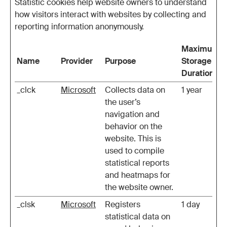
Statistic cookies help website owners to understand
how visitors interact with websites by collecting and
reporting information anonymously.
Maximum
Name
Provider
Purpose
Storage
Duration
_clck
Microsoft
Collects data on
1 year
the user’s
navigation and
behavior on the
website. This is
used to compile
statistical reports
and heatmaps for
the website owner.
_clsk
Microsoft
Registers
1 day
statistical data on