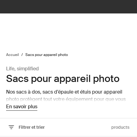
lter
filter
Accueil
/
Sacs pour appareil photo
Life, simplified
Sacs pour appareil photo
Nos sacs à dos, sacs d’épaule et étuis pour appareil
photo protègent tout votre équipement pour que vous
puissiez vous concentrer et réaliser les meilleurs
En savoir plus
clichés.
Filtrer et trier
products