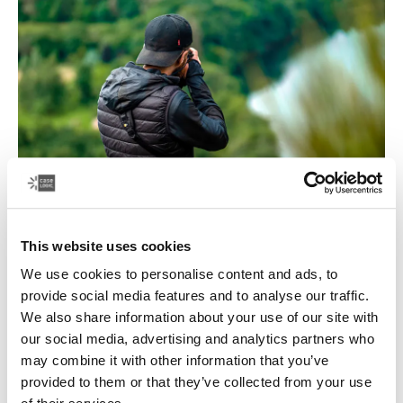
This website uses cookies
Au cœur de l’action et des voyages
We use cookies to personalise content and ads, to
provide social media features and to analyse our traffic.
La quête de la photo parfaite peut vous emmener dans
We also share information about your use of our site with
des endroits insoupçonnés. Case Logic offre une
our social media, advertising and analytics partners who
grande variété de sacs à dos, de sacs d’épaule et
may combine it with other information that you’ve
d’étuis pour appareil photo pour protéger votre
provided to them or that they’ve collected from your use
équipement de photographie lors de tous vos périples.