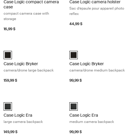
Case Logic compact camera
Case Logic camera holster
case
Sac d’épaule pour appareil photo
compact camera case with
reflex
storage
44,99 $
16,99 $
Case Logic Bryker camera/drone large backpack Black
Case Logic Bryker camera/drone m
Case Logic Bryker Large Camera Backpack Noir (selected)
Case Logic Bryker Camera/Drone
Case Logic Bryker
Case Logic Bryker
camera/drone large backpack
camera/drone medium backpack
159,99 $
99,99 $
Case Logic Era large camera backpack Obsidian black
Case Logic Era medium camera bac
Case Logic Era Large Camera Backpack Noir obsidienne (selected)
Case Logic Era Medium Camera Ba
Case Logic Era
Case Logic Era
large camera backpack
medium camera backpack
149,99 $
99,99 $