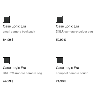
Case Logic Era small camera backpack Obsidian black
Case Logic Era DSLR camera should
Case Logic Era Small Camera Backpack Noir obsidienne (selected)
Case Logic Era DSLR Shoulder Bag
Case Logic Era
Case Logic Era
small camera backpack
DSLR camera shoulder bag
84,99 $
59,99 $
Case Logic Era DSLR/Mirrorless camera bag Obsidian black
Case Logic Era compact camera po
Case Logic Era DSLR/Mirrorless Camera Bag Noir obsidienne (selec
Case Logic Era Camera Pouch Noi
Case Logic Era
Case Logic Era
DSLR/Mirrorless camera bag
compact camera pouch
44,99 $
24,99 $