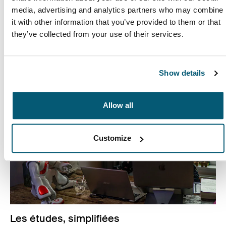
Pour réussir au travail, des grands esprits doivent se
media, advertising and analytics partners who may combine
rencontrer pour créer des choses qui seraient
it with other information that you’ve provided to them or that
impossibles à atteindre seul.
they’ve collected from your use of their services.
En savoir plus
Ouvre dans un nouvel onglet
Show details
Allow all
Customize
Les études, simplifiées