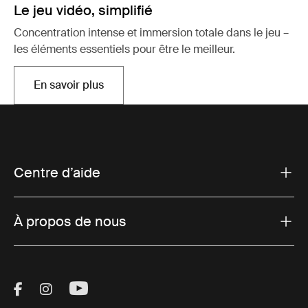
Le jeu vidéo, simplifié
Concentration intense et immersion totale dans le jeu –
les éléments essentiels pour être le meilleur.
En savoir plus
Ouvre dans un nouvel onglet
Centre d’aide
À propos de nous
Visit Thule on Facebook (external link)
Visit Thule on Instagram (external link)
Visit Thule on Youtube (external lin