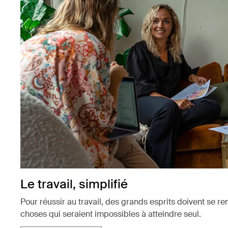
Le travail, simplifié
Pour réussir au travail, des grands esprits doivent se r
choses qui seraient impossibles à atteindre seul.