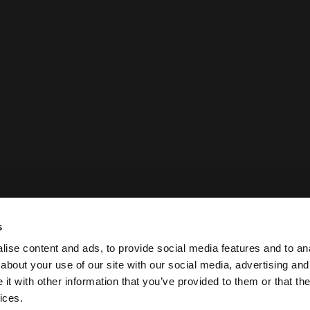
s
ise content and ads, to provide social media features and to anal
about your use of our site with our social media, advertising and
t with other information that you’ve provided to them or that the
Politique juridique et de confidentialité de Case Logic
Poli
ices.