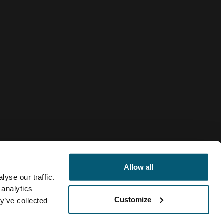
Allow all
yse our traffic.
 analytics
Customize
y’ve collected
Canada
tique de cookies
Paramètres de fichiers témoins
Current market/S