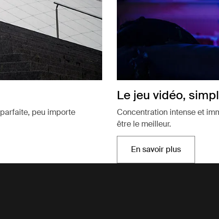
Le jeu vidéo, simpl
parfaite, peu importe
Concentration intense et imm
être le meilleur.
En savoir plus
Ouvre dans un no
s