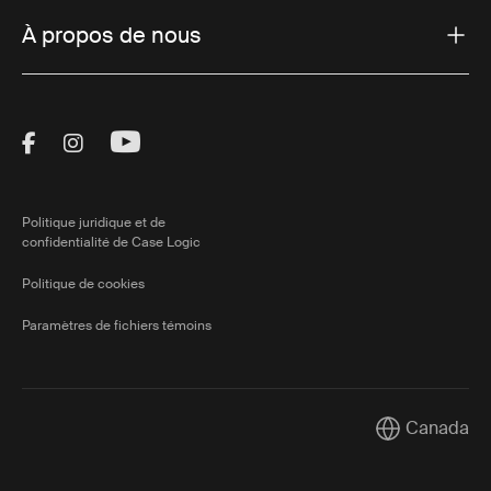
À propos de nous
Visit Thule on Facebook (external link)
Visit Thule on Instagram (external link)
Visit Thule on Youtube (external lin
Politique juridique et de
confidentialité de Case Logic
Politique de cookies
Paramètres de fichiers témoins
Canada
Current marke