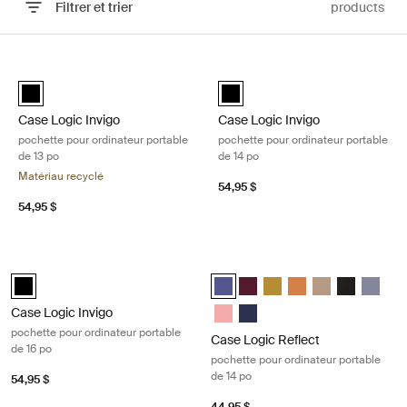
Filtrer et trier
products
Passer aux résultats
Case Logic Invigo pochette pour ordinateur portable de 13 po Black
Case Logic Invigo pochette pour or
black (selected)
black (selected)
Case Logic Invigo
Case Logic Invigo
pochette pour ordinateur portable
pochette pour ordinateur portable
de 13 po
de 14 po
Matériau recyclé
54,95 $
54,95 $
Case Logic Invigo pochette pour ordinateur portable de 16 po Black
Case Logic Reflect pochette pour or
black (selected)
Case Logic Reflect 14" Laptop Sl
Case Logic Reflect 14" Lapt
Case Logic Reflect 14" L
Case Logic Reflect 
Case Logic Refle
Case Logic R
Case Log
Case Logic Reflect 14" Laptop Sl
Case Logic Reflect 14" Lapto
Case Logic Invigo
pochette pour ordinateur portable
Case Logic Reflect
de 16 po
pochette pour ordinateur portable
de 14 po
54,95 $