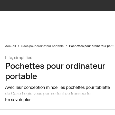
lter
filter
Accueil
/
Sacs pour ordinateur portable
/
Pochettes pour ordinateur porta
Life, simplified
Pochettes pour ordinateur
portable
Avec leur conception mince, les pochettes pour tablette
de Case Logic vous permettent de transporter
facilement votre ordinateur portable. Vous pouvez
En savoir plus
l’utiliser seule ou la placer dans un sac plus grand sans
pour autant l’encombrer.