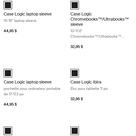
Case Logic 15-16" Laptop Sleeve Noir (selected)
Case Logic 10-11.6" Chromebooks
Case Logic laptop sleeve
Case Logic
Chromebooks™/Ultrabooks™
15-16" laptop sleeve
sleeve
44,95 $
10-11.6"
Chromebooks™/Ultrabooks™
sleeve
32,95 $
Case Logic laptop sleeve pochette pour ordinateur portable de 17-17,3 p
Case Logic Ibira Étui pour tablette 1
Case Logic 17-17.3" Laptop Sleeve Noir (selected)
Case Logic Ibira Laptop Sleeve No
Case Logic laptop sleeve
Case Logic Ibira
pochette pour ordinateur portable
Étui pour tablette 11 po
de 17-17,3 po
32,95 $
44,95 $
Case Logic Ibira pochette pour ordinateur portable de 14 po Black
Case Logic Ibira pochette pour ordin
Case Logic Ibira Laptop Sleeve Noir (selected)
Case Logic Ibira Laptop Sleeve No