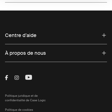
Centre d’aide
À propos de nous
Visit Thule on Facebook (external link)
Visit Thule on Instagram (external link)
Visit Thule on Youtube (external lin
Politique juridique et de
confidentialité de Case Logic
Politique de cookies