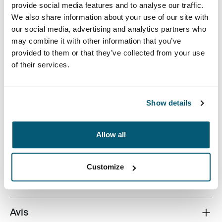
provide social media features and to analyse our traffic.
We also share information about your use of our site with
our social media, advertising and analytics partners who
may combine it with other information that you’ve
provided to them or that they’ve collected from your use
of their services.
L’étui mince avec du tissu texturé est parfait pour
protéger et transporter votre ordinateur portable à
l’école, au bureau ou au café.
Show details
Allow all
Toutes les caractéristiques
Toggle features
Customize
Caractéristiques techniques
Toggle techspec
Avis
Toggle overview