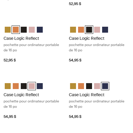
52,95 $
Case Logic Reflect pochette pour ordinateur portable de 16 po Lusciou
Case Logic Reflect pochette pour or
Case Logic Reflect 16" Laptop Sleeve Dim Gold
Case Logic Reflect 16" Laptop Sleeve Luscious Orange (selected
Case Logic Reflect 16" Laptop Sleeve Noir
Case Logic Reflect 16" Laptop Sleeve Zephyr rose/sirèn
Case Logic Reflect 16" Laptop Sleeve Dark Blue
Case Logic Reflect 16" Laptop Sl
Case Logic Reflect 16" Lapt
Case Logic Reflect 16" La
Case Logic Reflect 1
Case Logic Refle
Case Logic Reflect
Case Logic Reflect
pochette pour ordinateur portable
pochette pour ordinateur portable
de 16 po
de 16 po
52,95 $
54,95 $
Case Logic Reflect pochette pour ordinateur portable de 16 po Zephyr
Case Logic Reflect pochette pour or
Case Logic Reflect 16" Laptop Sleeve Dim Gold
Case Logic Reflect 16" Laptop Sleeve Luscious Orange
Case Logic Reflect 16" Laptop Sleeve Noir
Case Logic Reflect 16" Laptop Sleeve Zephyr rose/sirène
Case Logic Reflect 16" Laptop Sleeve Dark Blue
Case Logic Reflect 16" Laptop Sl
Case Logic Reflect 16" Lapt
Case Logic Reflect 16" L
Case Logic Reflect 1
Case Logic Refle
Case Logic Reflect
Case Logic Reflect
pochette pour ordinateur portable
pochette pour ordinateur portable
de 16 po
de 16 po
54,95 $
54,95 $