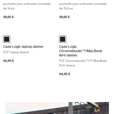
pochette pour ordinateur portable
pochette pour ordinateur portable
de 14 po
de 15,6 po
39,95 $
39,95 $
Case Logic laptop sleeve 13.3" laptop sleeve Black
Case Logic Chromebooks™/MacBook 
Case Logic 13.3" laptop sleeve Noir (selected)
Case Logic 11.6" Chromebook™/11"
Case Logic laptop sleeve
Case Logic
Chromebooks™/MacBook
13.3" laptop sleeve
Air® sleeve
54,95 $
11.6" Chromebooks™/11" MacBook
Air® sleeve
44,95 $