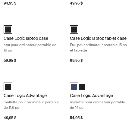
94,95 $
49,95 $
Case Logic laptop case étui pour ordinateur portable de 16 po Black
Case Logic laptop tablet case Étui p
Case Logic 16" Laptop Case Noir (selected)
Case Logic 15" Laptop and Tablet 
Case Logic laptop case
Case Logic laptop tablet case
étui pour ordinateur portable de
Étui pour ordinateur portable 15 po
16 po
et tablette
59,95 $
69,95 $
Case Logic Advantage mallette pour ordinateur portable de 11,6 po Bla
Case Logic Advantage mallette pour 
Case Logic Advantage 11.6" Attaché Noir (selected)
Case Logic Advantage 14" Attaché
Case Logic Advantage 14" At
Case Logic Advantage
Case Logic Advantage
mallette pour ordinateur portable
mallette pour ordinateur portable
de 11,6 po
de 14 po
49,95 $
54,95 $