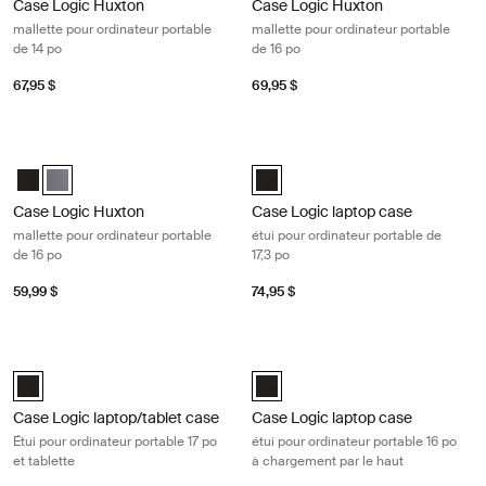
Case Logic Huxton
Case Logic Huxton
mallette pour ordinateur portable
mallette pour ordinateur portable
de 14 po
de 16 po
67,95 $
69,95 $
Case Logic Huxton mallette pour ordinateur portable de 16 po Graphite
Case Logic laptop case étui pour ord
Case Logic Huxton 16" Laptop Attaché Noir
Case Logic Huxton 16" Laptop Attaché Grahite (selected)
Case Logic 17.3" Laptop Case Noir
Case Logic Huxton
Case Logic laptop case
mallette pour ordinateur portable
étui pour ordinateur portable de
de 16 po
17,3 po
59,99 $
74,95 $
Case Logic laptop/tablet case Étui pour ordinateur portable 17 po et tab
Case Logic laptop case étui pour or
Case Logic 17" Laptop and Tablet Case Noir (selected)
Case Logic 16” Top Loading Lapto
Case Logic laptop/tablet case
Case Logic laptop case
Étui pour ordinateur portable 17 po
étui pour ordinateur portable 16 po
et tablette
à chargement par le haut