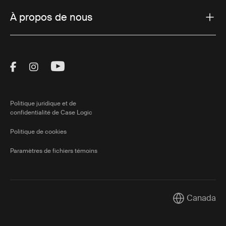
À propos de nous
Visit Thule on Facebook (external link)
Visit Thule on Instagram (external link)
Visit Thule on Youtube (external lin
Politique juridique et de
confidentialité de Case Logic
Politique de cookies
Paramètres de fichiers témoins
Canada
Current marke