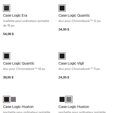
Case Logic Era mallette pour ordinateur portable de 16 po Obsidian bla
Case Logic Quantic étui pour Chro
Case Logic Era 16" Laptop Attaché Noir obsidienne (selected)
Case Logic Quantic 12" Chromebo
Case Logic Era
Case Logic Quantic
mallette pour ordinateur portable
étui pour Chromebook™ 12 po
de 16 po
34,95 $
54,99 $
Case Logic Quantic étui pour Chromebook™ 14 po Black
Case Logic Vigil étui pour Chromeb
Case Logic Quantic 14" Chromebook™ Sleeve Noir (selected)
Case Logic Vigil 11" Chromebook™
Case Logic Quantic
Case Logic Vigil
étui pour Chromebook™ 14 po
étui pour Chromebook™ 11 po
39,95 $
24,95 $
Case Logic Huxton pochette pour ordinateur portable de 13,3 po Black
Case Logic Huxton pochette pour ord
Case Logic Huxton 13.3" Laptop Sleeve Noir (selected)
Case Logic Huxton 13.3" Laptop Sleeve Grahite
Case Logic Huxton 13.3" Laptop S
Case Logic Huxton 13.3" Lapt
Case Logic Huxton
Case Logic Huxton
pochette pour ordinateur portable
pochette pour ordinateur portable