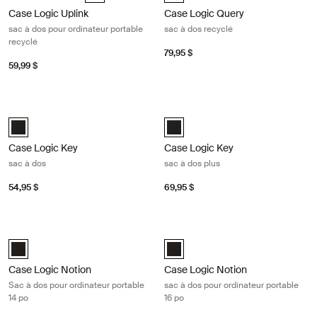
Case Logic Uplink
Case Logic Query
sac à dos pour ordinateur portable
sac à dos recyclé
recyclé
79,95 $
59,99 $
Case Logic Key sac à dos Black
Case Logic Key sac à dos plus Black
Case Logic Key Backpack Noir (selected)
Case Logic Key Backpack Plus Noi
Case Logic Key
Case Logic Key
sac à dos
sac à dos plus
54,95 $
69,95 $
Case Logic Notion Sac à dos pour ordinateur portable 14 po Black
Case Logic Notion sac à dos pour or
Case Logic Notion 14" Laptop Backpack Noir (selected)
Case Logic Notion 16" Laptop Bac
Case Logic Notion
Case Logic Notion
Sac à dos pour ordinateur portable
sac à dos pour ordinateur portable
14 po
16 po