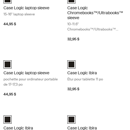
Case Logic laptop sleeve
Case Logic
Chromebooks™/Ultrabooks™
15-16" laptop sleeve
sleeve
44,95 $
10-11.6"
Chromebooks™/Ultrabooks™
sleeve
32,95 $
Case Logic laptop sleeve pochette pour ordinateur portable de 17-17,3 p
Case Logic Ibira Étui pour tablette 1
Case Logic 17-17.3" Laptop Sleeve Noir (selected)
Case Logic Ibira Laptop Sleeve No
Case Logic laptop sleeve
Case Logic Ibira
pochette pour ordinateur portable
Étui pour tablette 11 po
de 17-17,3 po
32,95 $
44,95 $
Case Logic Ibira pochette pour ordinateur portable de 14 po Black
Case Logic Ibira pochette pour ordin
Case Logic Ibira Laptop Sleeve Noir (selected)
Case Logic Ibira Laptop Sleeve No
Case Logic Ibira
Case Logic Ibira