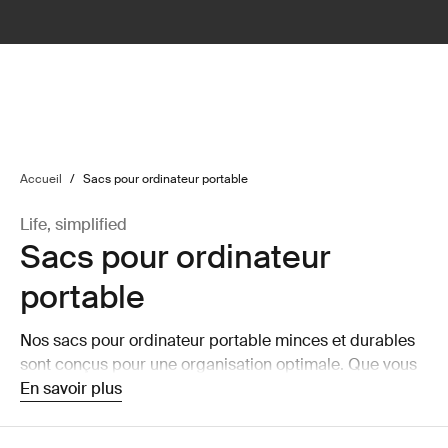
lter
filter
Accueil
/
Sacs pour ordinateur portable
Life, simplified
Sacs pour ordinateur
portable
Nos sacs pour ordinateur portable minces et durables
sont conçus pour une organisation optimale. Que vous
vous déplaciez ou travailliez de la maison, protégez vos
En savoir plus
appareils avec style.