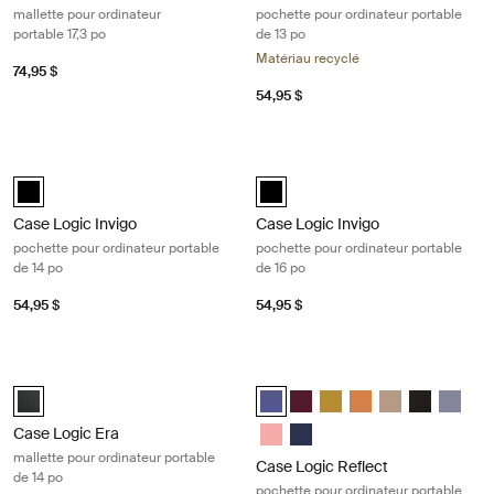
mallette pour ordinateur
pochette pour ordinateur portable
portable 17,3 po
de 13 po
Matériau recyclé
74,95 $
54,95 $
Case Logic Invigo pochette pour ordinateur portable de 14 po Black
Case Logic Invigo pochette pour ord
black (selected)
black (selected)
Case Logic Invigo
Case Logic Invigo
pochette pour ordinateur portable
pochette pour ordinateur portable
de 14 po
de 16 po
54,95 $
54,95 $
Case Logic Era mallette pour ordinateur portable de 14 po Obsidian bla
Case Logic Reflect pochette pour or
Case Logic Era 14" Laptop Attaché Noir obsidienne (selected)
Case Logic Reflect 14" Laptop Sl
Case Logic Reflect 14" Lapt
Case Logic Reflect 14" L
Case Logic Reflect 
Case Logic Refle
Case Logic R
Case Log
Case Logic Reflect 14" Laptop Sl
Case Logic Reflect 14" Lapto
Case Logic Era
mallette pour ordinateur portable
Case Logic Reflect
de 14 po
pochette pour ordinateur portable