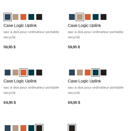
Case Logic Uplink sac à dos pour ordinateur portable recyclé Navy blue
Case Logic Uplink sac à dos pour or
Case Logic Uplink Recycled Backpack Navy Blue (selected)
Case Logic Uplink Recycled Backpack Boulder Beige
Case Logic Uplink Recycled Backpack Raw Copper
Case Logic Uplink Recycled Backpack Deep Teal
Case Logic Uplink Recycled Backpack Noir
Case Logic Uplink Recycled Back
Case Logic Uplink Recycled B
Case Logic Uplink Recy
Case Logic Uplink R
Case Logic Upli
Case Logic Uplink
Case Logic Uplink
sac à dos pour ordinateur portable
sac à dos pour ordinateur portable
recyclé
recyclé
59,95 $
59,95 $
Case Logic Uplink sac à dos pour ordinateur portable recyclé Raw copp
Case Logic Uplink sac à dos pour or
Case Logic Uplink Recycled Backpack Navy Blue
Case Logic Uplink Recycled Backpack Boulder Beige
Case Logic Uplink Recycled Backpack Raw Copper (selecte
Case Logic Uplink Recycled Backpack Deep Teal
Case Logic Uplink Recycled Backpack Noir
Case Logic Uplink Recycled Back
Case Logic Uplink Recycled 
Case Logic Uplink Recy
Case Logic Uplink R
Case Logic Upli
Case Logic Uplink
Case Logic Uplink
sac à dos pour ordinateur portable
sac à dos pour ordinateur portable
recyclé
recyclé
69,95 $
69,95 $
Case Logic Uplink sac à dos pour ordinateur portable recyclé Black
Case Logic Query sac à dos recyclé
Case Logic Uplink Recycled Backpack Navy Blue
Case Logic Uplink Recycled Backpack Boulder Beige
Case Logic Uplink Recycled Backpack Raw Copper
Case Logic Uplink Recycled Backpack Deep Teal
Case Logic Uplink Recycled Backpack Noir (selecte
Case Logic Query Recycled Backp