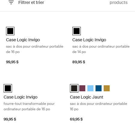
Filtrer et trier
products
Passer aux résultats
Case Logic Invigo sac à dos pour ordinateur portable de 16 po Black
Case Logic Invigo sac à dos pour o
Case Logic Invigo backpack 16" Noir (selected)
Case Logic Invigo backpack 14" N
Case Logic Invigo
Case Logic Invigo
sac à dos pour ordinateur portable
sac à dos pour ordinateur portable
de 16 po
de 14 po
99,95 $
89,95 $
Case Logic Invigo fourre-tout transformable pour ordinateur portable d
Case Logic Jaunt sac à dos pour ord
Case Logic Invigo convertible tote Noir (selected)
Case Logic Jaunt Backpack 16" No
Case Logic Jaunt Backpack 1
Case Logic Jaunt Backpac
Case Logic Jaunt Ba
Case Logic Jaun
Case Logic Invigo
Case Logic Jaunt
fourre-tout transformable pour
sac à dos pour ordinateur portable
ordinateur portable de 16 po
16 po
99,95 $
69,95 $