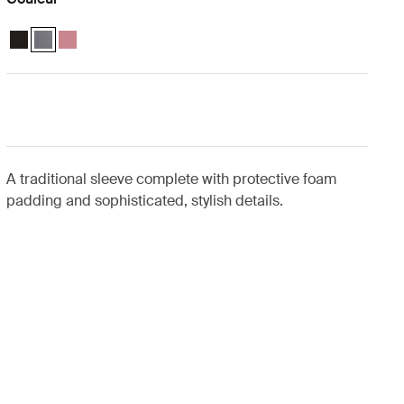
Case Logic 13.3" Laptop and MacBook Sleeve Noir
Case Logic 13.3" Laptop and MacBook Sleeve Grahite (selected)
Case Logic 13.3" Laptop and MacBook Sleeve Heather rose
A traditional sleeve complete with protective foam
padding and sophisticated, stylish details.