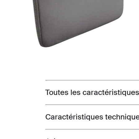
Toutes les caractéristique
Toggle features
Caractéristiques techniqu
Toggle techspec