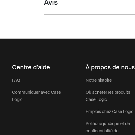
Avis
Toggle overview
Centre d’aide
À propos de nou
FAQ
Notre histoire
Communiquer avec Case
Où acheter les produits
Logic
Case Logic
Emplois chez Case Logic
Politique juridique et de
confidentialité de