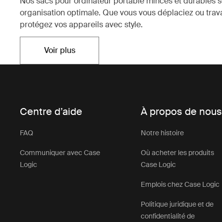
Nos sacs pour ordinateur portable minces et durables 
organisation optimale. Que vous vous déplaciez ou trava
protégez vos appareils avec style.
Voir plus
Ouvre dans un nouvel onglet
Centre d’aide
À propos de nou
FAQ
Notre histoire
Communiquer avec Case
Où acheter les produits
Logic
Case Logic
Emplois chez Case Logic
Politique juridique et de
confidentialité de