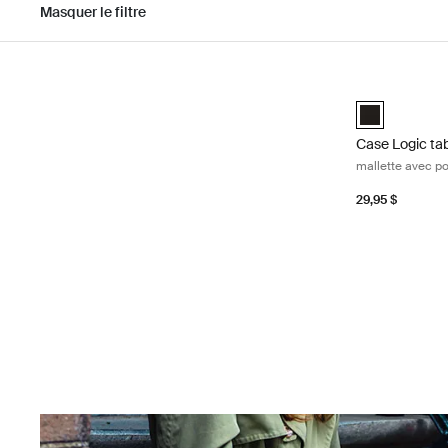
Masquer le filtre
Passer aux résultats
Case Logic tab
Case Logic iPa
Case Logic ta
mallette avec p
29,95 $