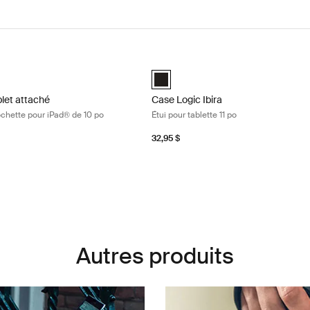
let attaché mallette avec pochette pour iPad® de 10 po Black
Case Logic Ibira Étui pour tablette 1
d 10" Tablet Attaché with Pocket Noir (selected)
Case Logic Ibira Laptop Sleeve Noir
blet attaché
Case Logic Ibira
ochette pour iPad® de 10 po
Étui pour tablette 11 po
32,95 $
Autres produits