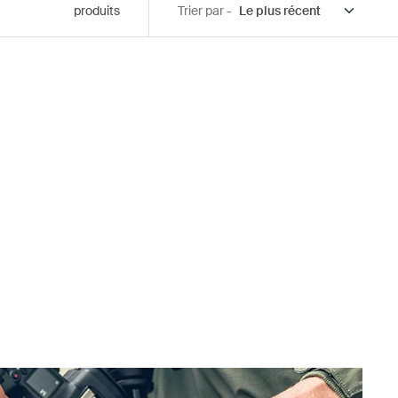
produits
Trier par -
1 po Black
 (selected)