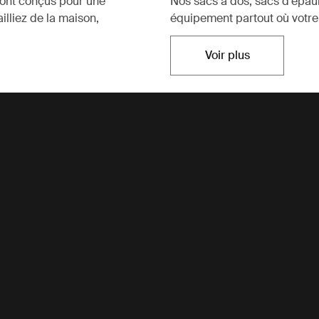
sont conçus pour une
Nos sacs à dos, sacs d’épaul
illiez de la maison,
équipement partout où votre
Voir plus
Ouvre dans un no
s