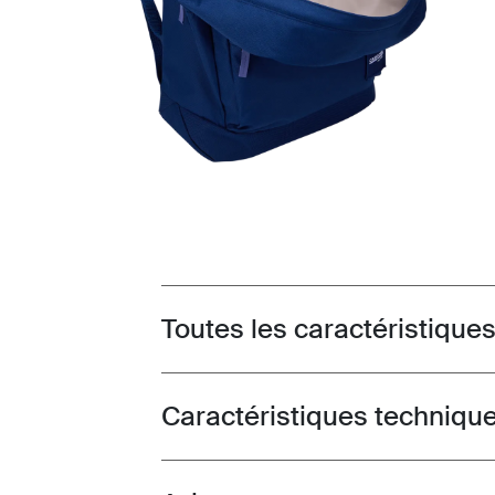
Toutes les caractéristique
Toggle features
Caractéristiques techniqu
Toggle techspec