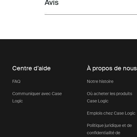
Avis
Toggle overview
Centre d’aide
À propos de nou
FAQ
Notre histoire
Communiquer avec Case
Où acheter les produits
Logic
Case Logic
Emplois chez Case Logic
Politique juridique et de
confidentialité de