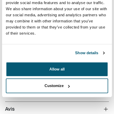
provide social media features and to analyse our traffic.
We also share information about your use of our site with
our social media, advertising and analytics partners who
may combine it with other information that you’ve
provided to them or that they’ve collected from your use
of their services.
Sac à dos professionnel avec une pochette de
protection pour ordinateur portable et une capacité
généreuse pour les articles essentiels du quotidien.
Show details
Allow all
Toutes les caractéristiques
Toggle features
Customize
Caractéristiques techniques
Toggle techspec
Avis
Toggle overview