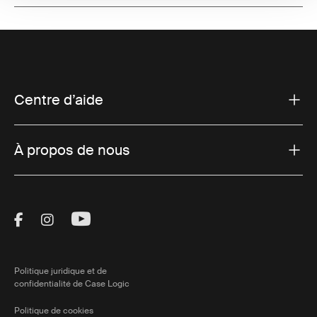
Centre d’aide
À propos de nous
Visit Thule on Facebook (external link)
Visit Thule on Instagram (external link)
Visit Thule on Youtube (external lin
Politique juridique et de
confidentialité de Case Logic
Politique de cookies