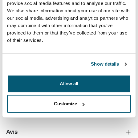
provide social media features and to analyse our traffic.
We also share information about your use of our site with
our social media, advertising and analytics partners who
may combine it with other information that you’ve
provided to them or that they’ve collected from your use
of their services.
Un sac épuré pour ordinateur portable qui offre
protection et rangement pour le travail et les voyages
d’affaires.
Show details
Allow all
Toutes les caractéristiques
Toggle features
Customize
Caractéristiques techniques
Toggle techspec
Avis
Toggle overview