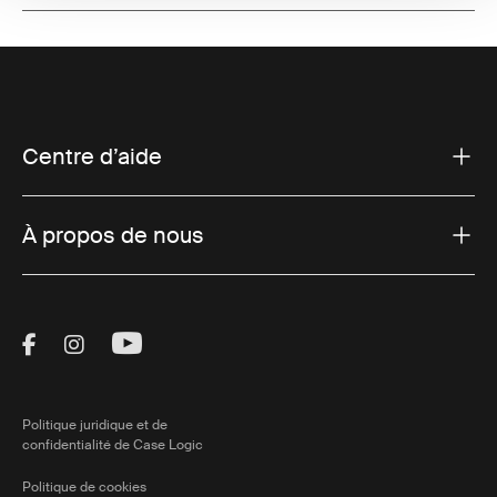
Centre d’aide
À propos de nous
Visit Thule on Facebook (external link)
Visit Thule on Instagram (external link)
Visit Thule on Youtube (external lin
Politique juridique et de
confidentialité de Case Logic
Politique de cookies