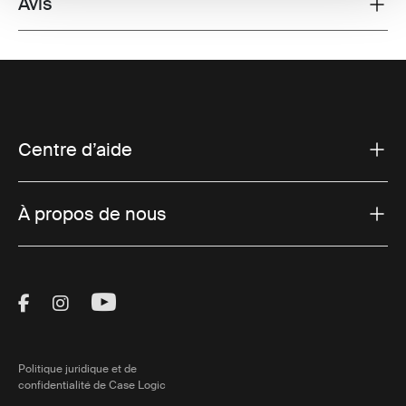
Avis
Toggle overview
Centre d’aide
À propos de nous
Visit Thule on Facebook (external link)
Visit Thule on Instagram (external link)
Visit Thule on Youtube (external lin
Politique juridique et de
confidentialité de Case Logic