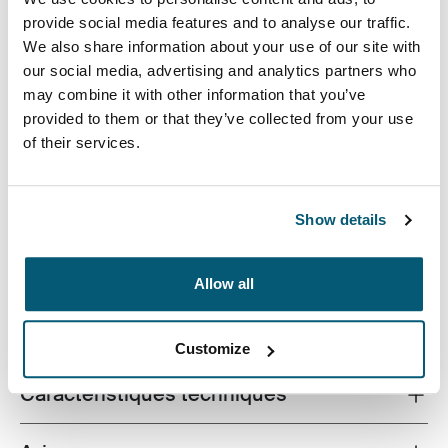
provide social media features and to analyse our traffic.
We also share information about your use of our site with
our social media, advertising and analytics partners who
may combine it with other information that you’ve
provided to them or that they’ve collected from your use
Une pochette de qualité pour ordinateur portable
of their services.
fabriquée avec de la mousse à mémoire de forme qui
fournit une protection inégalée dans une conception
mince.
Show details
Allow all
Toutes les caractéristiques
Toggle features
Customize
Caractéristiques techniques
Toggle techspec