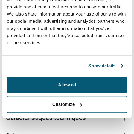
provide social media features and to analyse our traffic.
We also share information about your use of our site with
our social media, advertising and analytics partners who
may combine it with other information that you’ve
provided to them or that they’ve collected from your use
Un sac pour ordinateur portable professionnel avec
of their services.
d’élégants ajouts malins, parfait pour protéger votre
équipement lors de vos trajets vers le bureau ou
ailleurs.
Show details
Allow all
Toutes les caractéristiques
Toggle features
Customize
Caractéristiques techniques
Toggle techspec