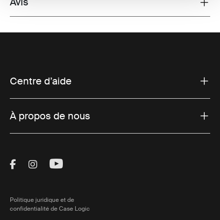
Avis
Toggle overview
Centre d’aide
À propos de nous
Visit Thule on Facebook (external link)
Visit Thule on Instagram (external link)
Visit Thule on Youtube (external lin
Politique juridique et de
confidentialité de Case Logic