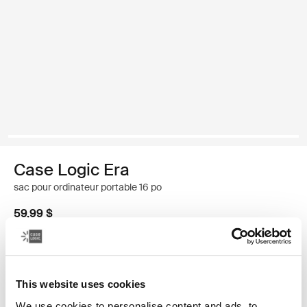
Case Logic Era
sac pour ordinateur portable 16 po
59,99 $
Couleur
This website uses cookies
Case Logic Era 16" Laptop Bag Noir obsidienne
We use cookies to personalise content and ads, to