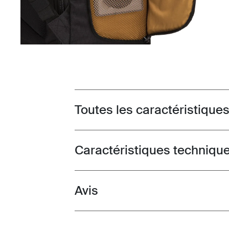
Toutes les caractéristique
Toggle features
Caractéristiques techniqu
Toggle techspec
Avis
Toggle overview