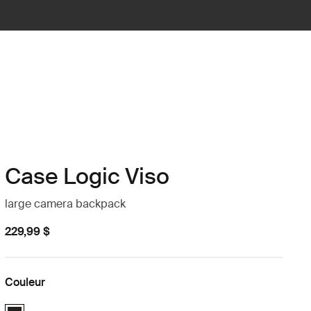
Case Logic Viso
large camera backpack
229,99 $
Couleur
Case Logic Viso Large Camera Backpack Noir (selected)