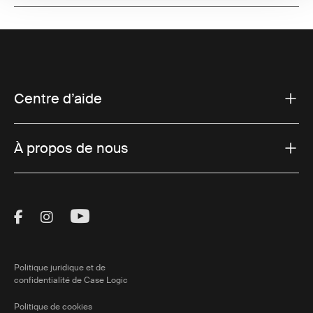
Centre d’aide
À propos de nous
Visit Thule on Facebook (external link)
Visit Thule on Instagram (external link)
Visit Thule on Youtube (external lin
Politique juridique et de
confidentialité de Case Logic
Politique de cookies