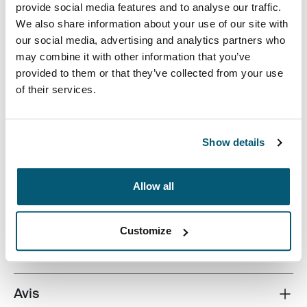
provide social media features and to analyse our traffic.
We also share information about your use of our site with
our social media, advertising and analytics partners who
may combine it with other information that you’ve
provided to them or that they’ve collected from your use
of their services.
Un style contemporain et des fonctions essentielles
réunis dans une élégante mallette, parfaite pour l’école
et le travail.
Show details
Allow all
Toutes les caractéristiques
Toggle features
Customize
Caractéristiques techniques
Toggle techspec
Avis
Toggle overview