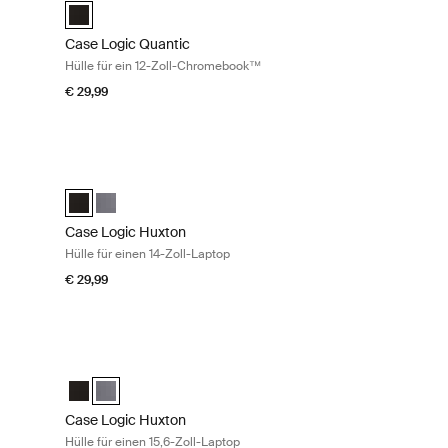
 Luscious Orange
eeve Schwarz
p Sleeve Capulet Olive/Green Olive
ptop Sleeve Dark Blue (selected)
Case Logic Quantic 12" Chromebook™ Sleeve Schwarz (sele
Case Logic Quantic
Hülle für ein 12-Zoll-Chromebook™
€ 29,99
-Zoll-Laptop Graphite
Case Logic Huxton Hülle für einen 14-Zoll-Laptop Black
ve Schwarz
eeve Graphit (selected)
Case Logic Huxton 14" Laptop Sleeve Schwarz (selected)
Case Logic Huxton 14" Laptop Sleeve Graphit
Case Logic Huxton
Hülle für einen 14-Zoll-Laptop
€ 29,99
-Zoll-Laptop Black
Case Logic Huxton Hülle für einen 15,6-Zoll-Laptop Graphite
e Schwarz (selected)
leeve Graphit
Case Logic Huxton 15.6" Laptop Sleeve Schwarz
Case Logic Huxton 15.6" Laptop Sleeve Graphit (selecte
Case Logic Huxton
Hülle für einen 15,6-Zoll-Laptop