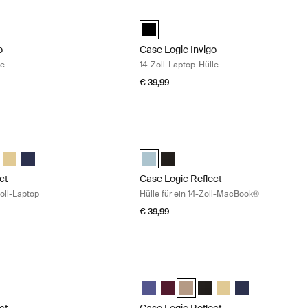
o 13-Zoll-Laptop-Hülle Black
Case Logic Invigo 14-Zoll-Laptop-Hüll
black (selected)
o
Case Logic Invigo
le
14-Zoll-Laptop-Hülle
€ 39,99
ct Hülle für einen 14-Zoll-Laptop Concentrated purple
Case Logic Reflect Hülle für ein 14-Z
ct 14" Laptop Sleeve Intensives Lila (selected)
Reflect 14" Laptop Sleeve Nuanciertes Rot
gic Reflect 14" Laptop Sleeve Boulder Beige
e Logic Reflect 14" Laptop Sleeve Schwarz
Case Logic Reflect 14" Laptop Sleeve Horizontgelb
Case Logic Reflect 14" Laptop Sleeve Dark Blue
Case Logic Reflect 14" MacBook® Slee
Case Logic Reflect 14" MacBook®
ct
Case Logic Reflect
Zoll-Laptop
Hülle für ein 14-Zoll-MacBook®
€ 39,99
ct Hülle für ein 14-Zoll-MacBook® Black
Case Logic Reflect Hülle für einen 14-
ect 14" MacBook® Sleeve Gentle Blue
Reflect 14" MacBook® Sleeve Schwarz (selected)
Case Logic Reflect 14" Laptop Sleeve I
Case Logic Reflect 14" Laptop Sl
Case Logic Reflect 14" Laptop
Case Logic Reflect 14" L
Case Logic Reflect 1
Case Logic Refle