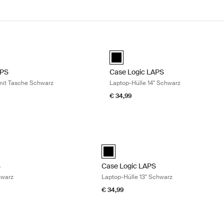
S Laptophülle 14'' mit Tasche Schwarz Black
Case Logic LAPS Laptop-Hülle 14'' 
PS laptop sleeve 14'' with pocket Schwarz (selected)
Case Logic LAPS laptop sleeve 14'' 
APS
Case Logic LAPS
 mit Tasche Schwarz
Laptop-Hülle 14'' Schwarz
€ 34,99
Laptophülle 16'' Schwarz Black
Case Logic LAPS Laptop-Hülle 13'' Sch
laptop sleeve 16'' Schwarz (selected)
Case Logic LAPS sleeve 13" Schwarz (
S
Case Logic LAPS
hwarz
Laptop-Hülle 13'' Schwarz
€ 34,99