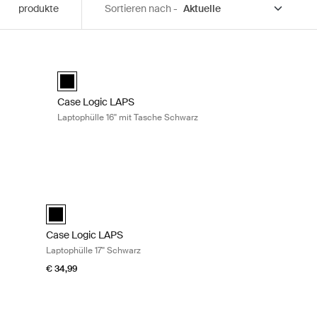
produkte
Sortieren nach -
Schwarz Black
Case Logic LAPS Laptophülle 16'' mit Tasche Schwarz Bla
Schwarz (selected)
Case Logic LAPS laptop sleeve 16'' with pocket Schwarz (
Case Logic LAPS
Laptophülle 16'' mit Tasche Schwarz
warz Black
Case Logic LAPS Laptophülle 17'' Schwarz Black
selected)
Case Logic LAPS laptop sleeve 17'' Schwarz (selected)
Case Logic LAPS
Laptophülle 17'' Schwarz
€ 34,99