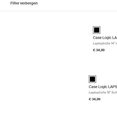
Filter verbergen
Zu den Ergebnissen springen
Case Logic LAP
Case Logic LA
Case Logic L
Laptophülle 14''
€ 34,99
Case Logic LAPS 
Case Logic LAPS 
Case Logic LAP
Laptophülle 16'' Sc
€ 34,99