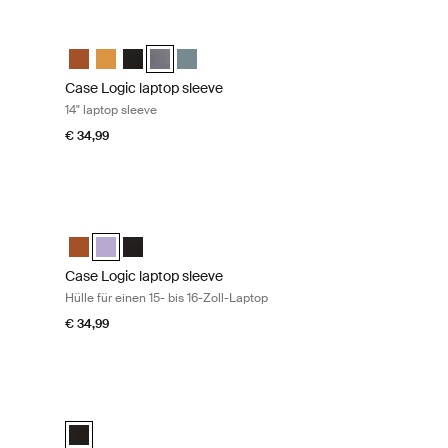
en 14-Zoll-Laptop Black
Case Logic laptop sleeve 14" laptop sleeve Graphite
Amber
kthorn
Schwarz (selected)
eve Graphit
p sleeve Arona Blue
Case Logic 14" laptop sleeve Rustic Amber
Case Logic 14" laptop sleeve Buckthorn
Case Logic 14" laptop sleeve Schwarz
Case Logic 14" laptop sleeve Graphit (selected)
Case Logic 14" laptop sleeve Arona Blue
Case Logic laptop sleeve
14" laptop sleeve
€ 34,99
en 15- bis 16-Zoll-Laptop Rustic amber
Case Logic laptop sleeve Hülle für einen 15- bis 16-Zoll-Lapto
c Amber (selected)
ilac
eeve Schwarz
Case Logic 15-16" Laptop Sleeve Rustic Amber
Case Logic 15-16" Laptop Sleeve Lilac (selected)
Case Logic 15-16" Laptop Sleeve Schwarz
Case Logic laptop sleeve
Hülle für einen 15- bis 16-Zoll-Laptop
€ 34,99
 sleeve Hülle für 10- bis 11,6-Zoll-Chromebooks™/Ultrabooks™ Blac
Case Logic laptop sleeve Hülle für einen 17- bis 17,3-Zoll-Lap
trabooks™ Sleeve Schwarz (selected)
Case Logic 17-17.3" Laptop Sleeve Schwarz (selected)