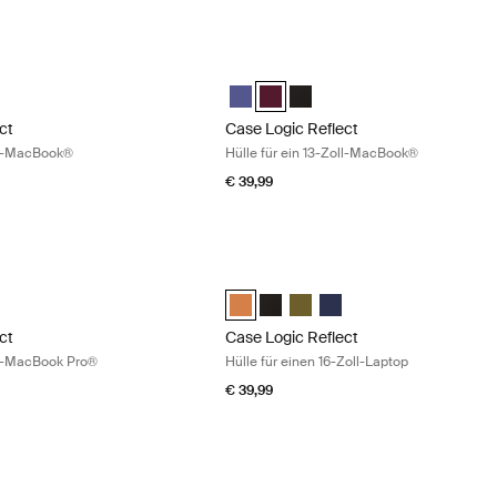
ct Hülle für ein 13-Zoll-MacBook® Concentrated purple
Case Logic Reflect Hülle für ein 13-Z
ct 13" MacBook® Sleeve Intensives Lila (selected)
Reflect 13" MacBook® Sleeve Nuanciertes Rot
gic Reflect 13" MacBook® Sleeve Schwarz
Case Logic Reflect 13" MacBook® Sleev
Case Logic Reflect 13" MacBook® 
Case Logic Reflect 13" MacB
ct
Case Logic Reflect
oll-MacBook®
Hülle für ein 13-Zoll-MacBook®
€ 39,99
ct Hülle für ein 13-Zoll-MacBook Pro® Zephyr pink/mermaid
Case Logic Reflect Hülle für einen 16-
ect 13" MacBook Pro® Sleeve Zephyr Pink/Meerjungfrau (selected)
Case Logic Reflect 16" Laptop Sleeve 
Case Logic Reflect 16" Laptop Sl
Case Logic Reflect 16" Lapto
Case Logic Reflect 16" L
ct
Case Logic Reflect
oll-MacBook Pro®
Hülle für einen 16-Zoll-Laptop
€ 39,99
t Hülle für einen 16-Zoll-Laptop Capulet olive/green olive
Case Logic Reflect Hülle für einen 16-