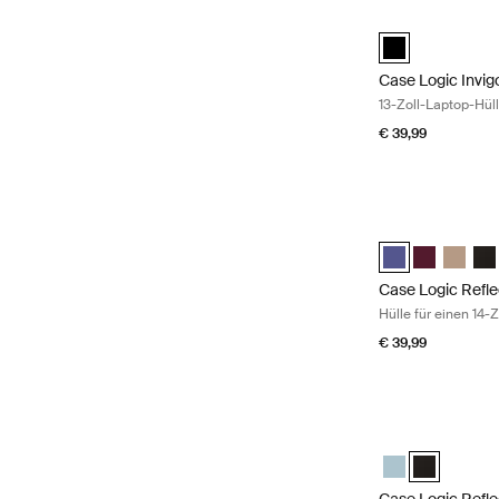
Case Logic Invig
black (selected)
Case Logic Invig
13-Zoll-Laptop-Hül
€ 39,99
Case Logic Refle
Case Logic Refle
Case Logic 
Case Lo
Cas
Case Logic Refle
Hülle für einen 14-
€ 39,99
Case Logic Refle
Case Logic Refl
Case Logic 