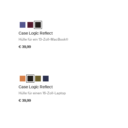
oll-MacBook® Nuanced red
Case Logic Reflect Hülle für ein 13-Zoll-MacBook® Black
e Intensives Lila
Sleeve Nuanciertes Rot (selected)
ook® Sleeve Schwarz
Case Logic Reflect 13" MacBook® Sleeve Intensives Lila
Case Logic Reflect 13" MacBook® Sleeve Nuanciertes 
Case Logic Reflect 13" MacBook® Sleeve Schwarz (
Case Logic Reflect
Hülle für ein 13-Zoll-MacBook®
€ 39,99
Zoll-Laptop Luscious orange
Case Logic Reflect Hülle für einen 16-Zoll-Laptop Black
Luscious Orange (selected)
eeve Schwarz
p Sleeve Capulet Olive/Green Olive
aptop Sleeve Dark Blue
Case Logic Reflect 16" Laptop Sleeve Luscious Orange
Case Logic Reflect 16" Laptop Sleeve Schwarz (selected
Case Logic Reflect 16" Laptop Sleeve Capulet Olive
Case Logic Reflect 16" Laptop Sleeve Dark Blu
Case Logic Reflect
Hülle für einen 16-Zoll-Laptop
€ 39,99
Zoll-Laptop Dark blue
Case Logic Quantic Hülle für ein 12-Zoll-Chromebook™ Blac