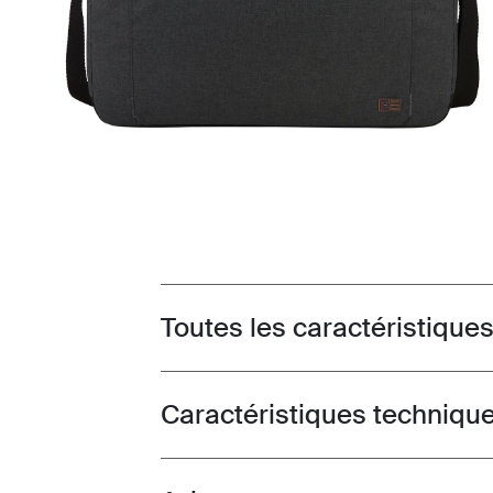
Toutes les caractéristique
Toggle features
Caractéristiques techniqu
Toggle techspec