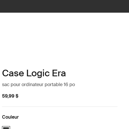
Case Logic Era
sac pour ordinateur portable 16 po
59,99 $
Couleur
Case Logic Era 16" Laptop Bag Noir obsidienne (selected)