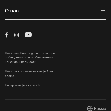
О нас
Visit Thule on Facebook (external link)
Visit Thule on Instagram (external link)
Visit Thule on Youtube (external lin
Политика Case Logic в отношении
соблюдения прав и обеспечения
конфиденциальности
Политика использования файлов
cookie
Настройки файлов cookie
Russia