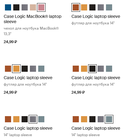
Case Logic MacBook® laptop sleeve чехол для ноутбука MacBook® 13
Case Logic laptop sleeve футляр дл
Case Logic 13.3" Laptop and MacBook Sleeve Dark Teal
Case Logic 13.3" Laptop and MacBook Sleeve Чёрный
Case Logic 13.3" Laptop and MacBook Sleeve Графит
Case Logic 13.3" Laptop and MacBook Sleeve Погран
Case Logic 13.3" Laptop and MacBook Sleeve Heathe
Case Logic 14" laptop sleeve Rust
Case Logic 14" laptop sleeve
Case Logic 14" laptop s
Case Logic 14" lapt
Case Logic 14" l
Case Logic MacBook® laptop
Case Logic laptop sleeve
sleeve
футляр для ноутбука 14"
чехол для ноутбука MacBook®
13,3"
24,99 ₽
Case Logic laptop sleeve футляр для ноутбука 14" Buckthorn
Case Logic laptop sleeve футляр дл
Case Logic 14" laptop sleeve Rustic Amber
Case Logic 14" laptop sleeve Buckthorn (selected)
Case Logic 14" laptop sleeve Чёрный
Case Logic 14" laptop sleeve Графит
Case Logic 14" laptop sleeve Arona Blue
Case Logic 14" laptop sleeve Rus
Case Logic 14" laptop sleeve
Case Logic 14" laptop sl
Case Logic 14" lapt
Case Logic 14" l
Case Logic laptop sleeve
Case Logic laptop sleeve
футляр для ноутбука 14"
футляр для ноутбука 14"
24,99 ₽
24,99 ₽
Case Logic laptop sleeve 14" laptop sleeve Graphite
Case Logic laptop sleeve 14" laptop 
Case Logic 14" laptop sleeve Rustic Amber
Case Logic 14" laptop sleeve Buckthorn
Case Logic 14" laptop sleeve Чёрный
Case Logic 14" laptop sleeve Графит (selected)
Case Logic 14" laptop sleeve Arona Blue
Case Logic 14" laptop sleeve Rus
Case Logic 14" laptop sleeve
Case Logic 14" laptop s
Case Logic 14" lapt
Case Logic 14" l
Case Logic laptop sleeve
Case Logic laptop sleeve
14" laptop sleeve
14" laptop sleeve