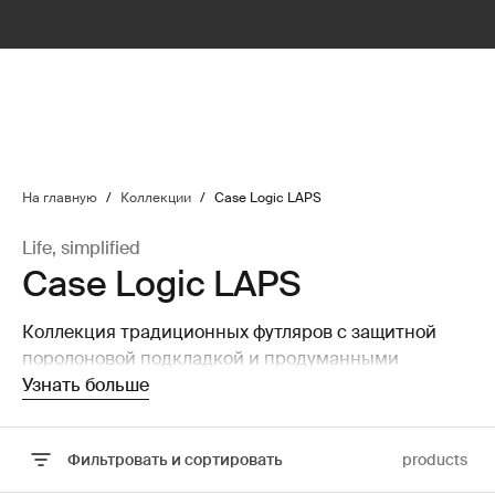
lter
filter
На главную
/
Коллекции
/
Case Logic LAPS
Life, simplified
Case Logic LAPS
Коллекция традиционных футляров с защитной
поролоновой подкладкой и продуманными
стильными деталями.
Узнать больше
Фильтровать и сортировать
products