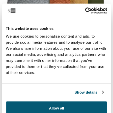
This website uses cookies
We use cookies to personalise content and ads, to
provide social media features and to analyse our traffic.
We also share information about your use of our site with
Case Logic Reflect
our social media, advertising and analytics partners who
Качественные футляры для ноутбуков из пены с
may combine it with other information that you’ve
эффектом памяти отличаются невероятной
provided to them or that they’ve collected from your use
компактностью и высочайшим уровнем защиты.
of their services.
Посмотреть коллекцию
Открывается в новой вкладке
Show details
Allow all