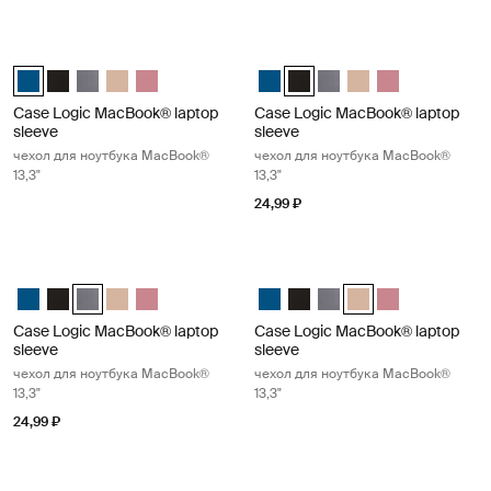
Case Logic MacBook® laptop sleeve чехол для ноутбука MacBook® 13,
Case Logic MacBook® laptop sleeve
Case Logic 13.3" Laptop and MacBook Sleeve Dark Teal (selected)
Case Logic 13.3" Laptop and MacBook Sleeve Чёрный
Case Logic 13.3" Laptop and MacBook Sleeve Графит
Case Logic 13.3" Laptop and MacBook Sleeve Погран
Case Logic 13.3" Laptop and MacBook Sleeve Heat
Case Logic 13.3" Laptop and Mac
Case Logic 13.3" Laptop and
Case Logic 13.3" Lapto
Case Logic 13.3" L
Case Logic 13.3
Case Logic MacBook® laptop
Case Logic MacBook® laptop
sleeve
sleeve
чехол для ноутбука MacBook®
чехол для ноутбука MacBook®
13,3"
13,3"
24,99 ₽
Case Logic MacBook® laptop sleeve чехол для ноутбука MacBook® 13
Case Logic MacBook® laptop sleeve
Case Logic 13.3" Laptop and MacBook Sleeve Dark Teal
Case Logic 13.3" Laptop and MacBook Sleeve Чёрный
Case Logic 13.3" Laptop and MacBook Sleeve Графит (selec
Case Logic 13.3" Laptop and MacBook Sleeve Погран
Case Logic 13.3" Laptop and MacBook Sleeve Heat
Case Logic 13.3" Laptop and Mac
Case Logic 13.3" Laptop an
Case Logic 13.3" Lapto
Case Logic 13.3" La
Case Logic 13.3
Case Logic MacBook® laptop
Case Logic MacBook® laptop
sleeve
sleeve
чехол для ноутбука MacBook®
чехол для ноутбука MacBook®
13,3"
13,3"
24,99 ₽