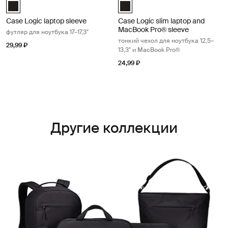
Case Logic 17-17.3" Laptop Sleeve Чёрный (selected)
Case Logic 12.5" - 13.3" Slim La
Case Logic laptop sleeve
Case Logic slim laptop and
MacBook Pro® sleeve
футляр для ноутбука 17–17,3"
тонкий чехол для ноутбука 12,5–
29,99 ₽
13,3" и MacBook Pro®
24,99 ₽
Другие коллекции